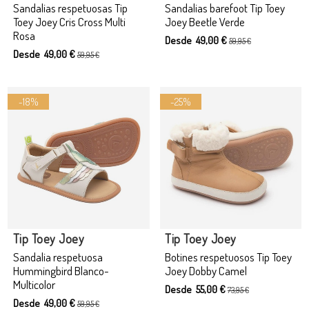
Sandalias respetuosas Tip
Sandalias barefoot Tip Toey
Toey Joey Cris Cross Multi
Joey Beetle Verde
Rosa
Desde 49,00 €
59,95 €
Desde 49,00 €
59,95 €
-18%
-25%
Sin existencias
Tip Toey Joey
Tip Toey Joey
Sandalia respetuosa
Botines respetuosos Tip Toey
Hummingbird Blanco-
Joey Dobby Camel
Multicolor
Desde 55,00 €
73,95 €
Desde 49,00 €
59,95 €