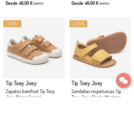
Desde 49,00 €
Desde 49,00 €
54,90 €
54,90 €
-11,11%
-10,75%
Producto disponible con otras opciones
Tip Toey Joey
Tip Toey Joey
Zapatos barefoot Tip Toey
Sandalias respetuosas Tip
Joey Ramp Camel
Toey Joey Sleeky Mostaza
Desde 64,00 €
Desde 49,00 €
72,00 €
54,90 €
-10,75%
-10,75%