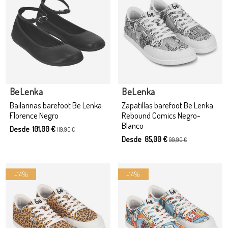
Producto disponible con otras opciones
BeLenka
BeLenka
Bailarinas barefoot Be Lenka
Zapatillas barefoot Be Lenka
Florence Negro
Rebound Comics Negro-
Blanco
Desde 101,00 €
119,90 €
Desde 85,00 €
99,90 €
-14%
-14%