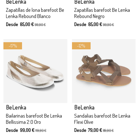
BeLenka
BeLenka
Zapatillas de lona barefoot Be
Zapatillas barefoot Be Lenka
Lenka Rebound Blanco
Rebound Negro
Desde 85,00 €
Desde 85,00 €
99,90 €
99,90 €
-17%
-12%
Producto disponible con otras opciones
BeLenka
BeLenka
Bailarinas barefoot Be Lenka
Sandalias barefoot Be Lenka
Bellissima 2.0 Oro
Flexi Olive
Desde 99,00 €
Desde 79,00 €
119,90 €
89,90 €