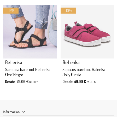
-12%
-10%
Producto disponible con otras opciones
BeLenka
BeLenka
Sandalia barefoot Be Lenka
Zapatos barefoot Balenka
Flexi Negro
Jolly Fucsia
Desde 79,00 €
Desde 49,00 €
89,90 €
55,00 €
Información