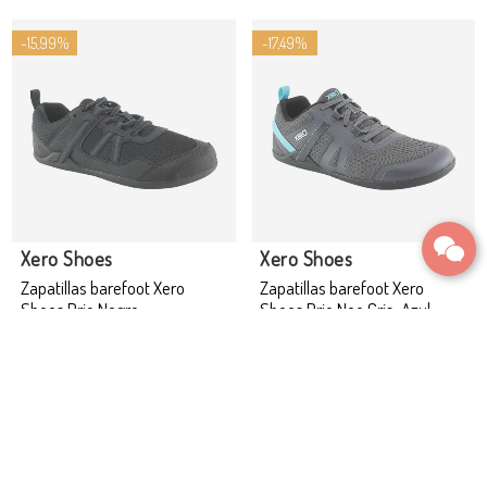
-15,99%
-17,49%
Producto disponible con otras opciones
Xero Shoes
Xero Shoes
Zapatillas barefoot Xero
Zapatillas barefoot Xero
Shoes Prio Negro
Shoes Prio Neo Gris-Azul
Desde 84,00 €
Desde 99,00 €
99,99 €
119,99 €
Información