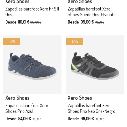
Xero Shoes
Xero Shoes
Zapatillas barefoot Xero HFS II
Zapatillas barefoot Xero
Gris
Shoes Suede Gris-Granate
Desde 110,01 €
Desde 99,00 €
130,00 €
119,99 €
-15%
-17%
Producto disponible con otras opciones
Xero Shoes
Xero Shoes
Zapatillas barefoot Xero
Zapatillas barefoot Xero
Shoes Prio Azul
Shoes Prio Neo Gris-Negro
Desde 84,00 €
Desde 99,00 €
99,99 €
119,99 €