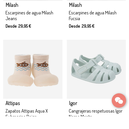
Milash
Milash
Escarpines de agua Milash
Escarpines de agua Milash
Jeans
Fucsia
Desde 29,95 €
Desde 29,95 €
Producto disponible con otras opciones
Producto disponible con otras opciones
Attipas
Igor
Zapatos Attipas Aqua X
Cangrajeras respetuosas Igor
Submarine Beige
Nemo Menta
Desde 24,90 €
Desde 29,95 €