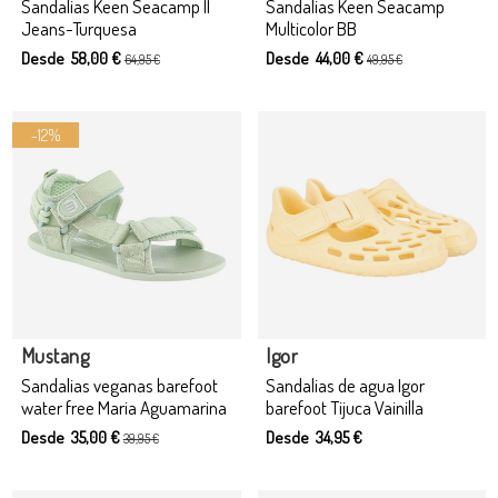
Sandalias Keen Seacamp II
Sandalias Keen Seacamp
Jeans-Turquesa
Multicolor BB
Desde 58,00 €
Desde 44,00 €
64,95 €
49,95 €
-12%
Producto disponible con otras opciones
Producto disponible con otras opciones
Mustang
Igor
Sandalias veganas barefoot
Sandalias de agua Igor
water free Maria Aguamarina
barefoot Tijuca Vainilla
Desde 35,00 €
Desde 34,95 €
39,95 €