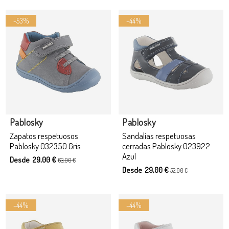
-53%
-44%
Producto disponible con otras opciones
Pablosky
Pablosky
Zapatos respetuosos
Sandalias respetuosas
Pablosky 032350 Gris
cerradas Pablosky 023922
Azul
Desde 29,00 €
63,00 €
Desde 29,00 €
52,00 €
-44%
-44%