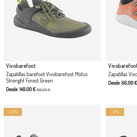
Producto disponible con otras opciones
Produ
Vivobarefoot
Vivobarefoo
Zapatillas barefoot Vivobarefoot Motus
Zapatillas Vi
Strenght Forest Green
Desde 66,00 
Desde 149,00 €
195,00 €
-22%
-17%