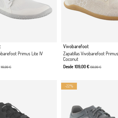
cto disponible con otras opciones
Producto disponible con otras
t
Vivobarefoot
vobarefoot Primus Lite IV
Zapatillas Vivobarefoot Primus
Coconut
€
Desde 109,00 €
119,99 €
159,99 €
-22%