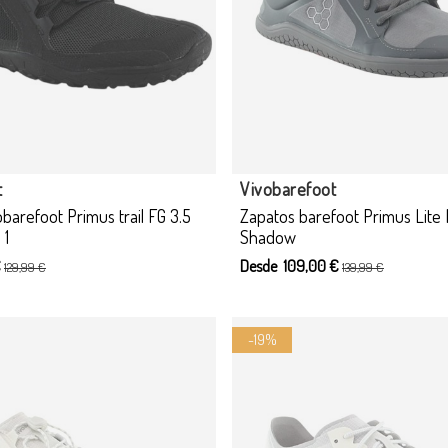
t
Vivobarefoot
obarefoot Primus trail FG 3.5
Zapatos barefoot Primus Lite 
 1
Shadow
€
Desde 109,00 €
129,99 €
139,99 €
-19%