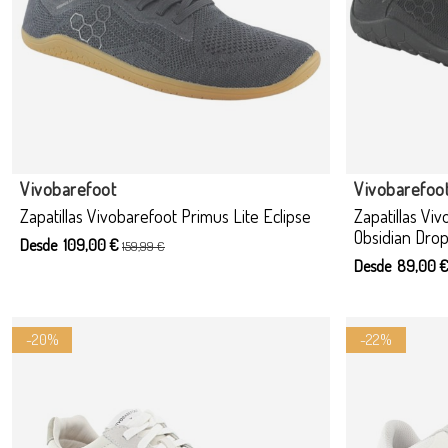
Producto disponible con otras opciones
Vivobarefoot
Vivobarefoo
Zapatillas Vivobarefoot Primus Lite Eclipse
Zapatillas Viv
Obsidian Drop
Desde 109,00 €
159,99 €
Desde 89,00 
-20%
-22%