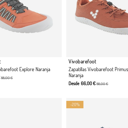
cto disponible con otras opciones
t
Vivobarefoot
vobarefoot Explore Naranja
Zapatillas Vivobarefoot Primus 
Naranja
€
88,00 €
Desde 66,00 €
88,00 €
-20%