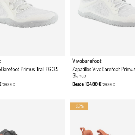
t
Vivobarefoot
oBarefoot Primus Trail FG 3.5
Zapatillas VivoBarefoot Primus
Blanco
 €
Desde 104,00 €
139,99 €
129,99 €
-25%