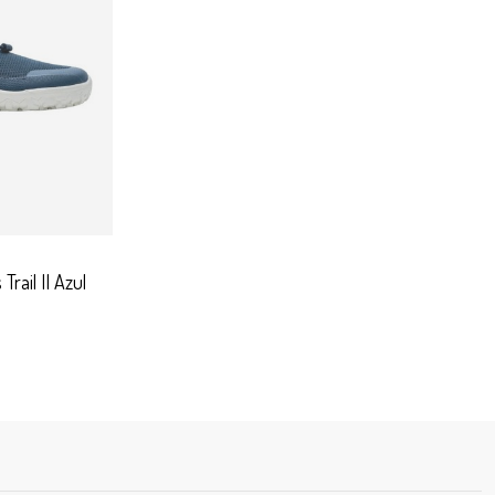
 opciones
rail II Azul