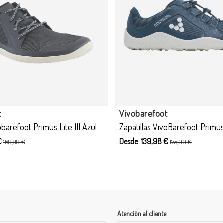
Producto disponible con otras
t
Vivobarefoot
obarefoot Primus Lite III Azul
Zapatillas VivoBarefoot Primus T
€
Desde 139,98 €
169,99 €
175,00 €
Atención al cliente