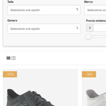
Talla
Marca
Genero
Precio mínimo
€
-20%
-34%