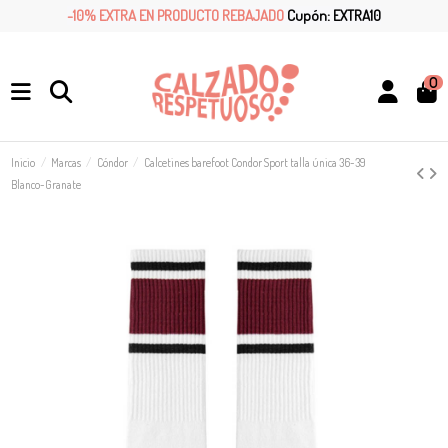
-10% EXTRA EN PRODUCTO REBAJADO
Cupón: EXTRA10
0
Inicio
Marcas
Cóndor
Calcetines barefoot Condor Sport talla única 36-39
Blanco-Granate