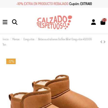
-10% EXTRA EN PRODUCTO REBAJADO
Cupón: EXTRA10
0
Inicio
Marcas
Conguitos
Botas australianas Goflex B&W Conguitos 402006
Tan
-12%