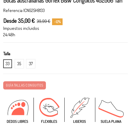
Botas australianas Goflex B&W Conguitos 402006 Tan
Referencia
ICNG25H8133
Desde 35,00 €
39,99 €
-12%
Impuestos incluidos
24/48h
Talla
33
35
37
GUÍA TALLAS CONGUITOS