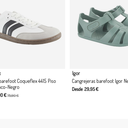
Producto disponible con otras o
Blanditos
 barefoot Igor Nemo Matcha
Sandalias barefoot Blanditos 
 €
Desde 40,00 €
44,95 €