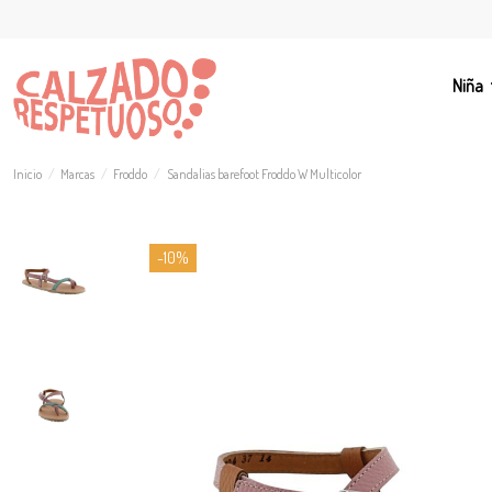
Niña
Inicio
Marcas
Froddo
Sandalias barefoot Froddo W Multicolor
-10%