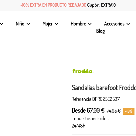
-10% EXTRA EN PRODUCTO REBAJADO
Cupón: EXTRA10
Niño
Mujer
Hombre
Accesorios
Blog
Sandalias barefoot Frodd
Referencia
DFRO25E2537
Desde 67,00 €
74,95 €
-10%
Impuestos incluidos
24/48h