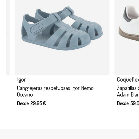
Producto disponible con otras opciones
Coqueflex
Igor
Zapatillas barefoot Coqueflex 4415 Piso
Cangrejeras
Adam Blanco-Negro
Desde 29,95
Desde 59,00 €
75,90 €