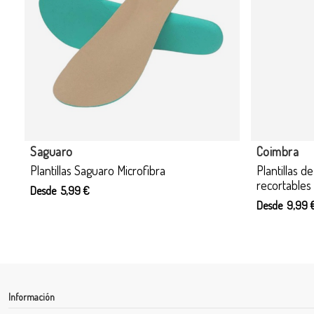
Producto disponible con otras opciones
Coqueflex
Igor
Zapatillas barefoot Coqueflex 4415 Piso
Cangrejeras
Adam Blanco-Negro
Desde 29,95
Desde 59,00 €
75,90 €
Información