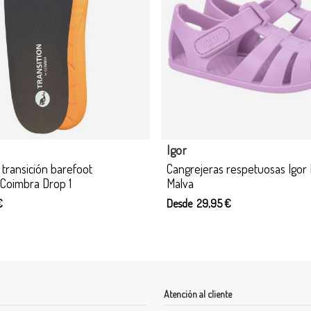
Producto disponible con otras o
Blanditos
 barefoot Igor Nemo Matcha
Sandalias barefoot Blanditos 
 €
Desde 40,00 €
44,95 €
Atención al cliente