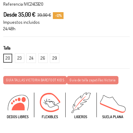
Referencia
IVIC24E5120
Desde 35,00 €
39,90 €
-12%
Impuestos incluidos
24/48h
Talla
20
23
24
26
29
GUÍA TALLAS VICTORIA BAREFOOT KIDS
Guía de talla zapatillas Victoria