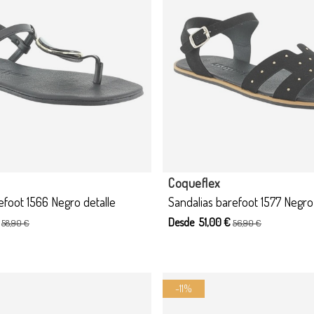
Producto disponible con otras
Coqueflex
efoot 1566 Negro detalle
Sandalias barefoot 1577 Negro
€
Desde 51,00 €
58,90 €
56,90 €
-11%