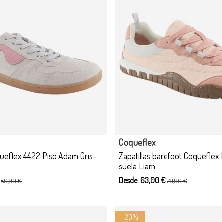
Producto disponible con otras
Coqueflex
queflex 4422 Piso Adam Gris-
Zapatillas barefoot Coquefle
suela Liam
€
Desde 63,00 €
80,90 €
79,90 €
-20%