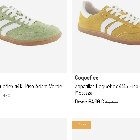
Producto disponible con otras
Coqueflex
queflex 4415 Piso Adam Verde
Zapatillas Coqueflex 4415 Pis
Mostaza
€
80,90 €
Desde 64,00 €
80,90 €
-10%