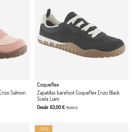
 opciones
Producto disponible con otras opciones
Coqueflex
x Enzo Salmon
Zapatillas barefoot Coqueflex Enzo Black
Suela Liam
Desde 63,00 €
79,90 €
-20%