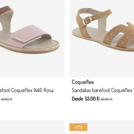
cto disponible con otras opciones
Coqueflex
efoot Coqueflex 1446 Rosa
Sandalias barefoot Coqueflex
€
Desde 53,00 €
42,90 €
59,90 €
-21%