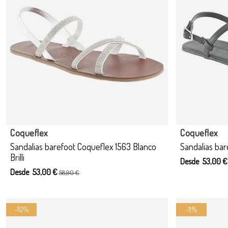
Producto disponible con otras opciones
Coqueflex
Coqueflex
Sandalias barefoot Coqueflex 1563 Blanco
Sandalias bar
Brilli
Desde 53,00 
Desde 53,00 €
58,90 €
-10%
-11%