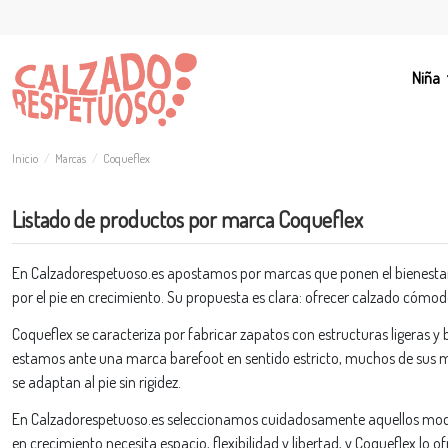
Niña
Inicio
Marcas
Coqueflex
Listado de productos por marca Coqueflex
En Calzadorespetuoso.es apostamos por marcas que ponen el bienestar in
por el pie en crecimiento. Su propuesta es clara: ofrecer calzado cómodo
Coqueflex se caracteriza por fabricar zapatos con estructuras ligeras y
estamos ante una marca barefoot en sentido estricto, muchos de sus mo
se adaptan al pie sin rigidez.
En Calzadorespetuoso.es seleccionamos cuidadosamente aquellos model
en crecimiento necesita espacio, flexibilidad y libertad, y Coqueflex lo