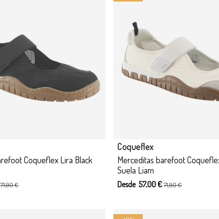
cto disponible con otras opciones
Producto disponible con otras
Coqueflex
refoot Coqueflex Lira Black
Merceditas barefoot Coqueflex
Suela Liam
€
Desde 57,00 €
71,90 €
71,90 €