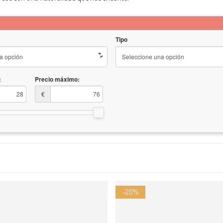
Tipo
:
Precio máximo:
€
-20%