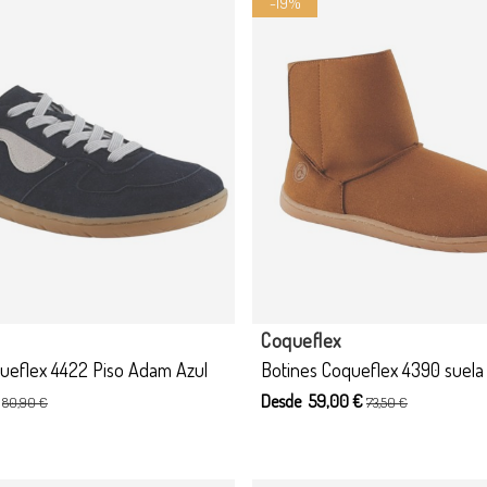
-19%
Coqueflex
queflex 4422 Piso Adam Azul
Botines Coqueflex 4390 suel
€
Desde 59,00 €
80,90 €
73,50 €