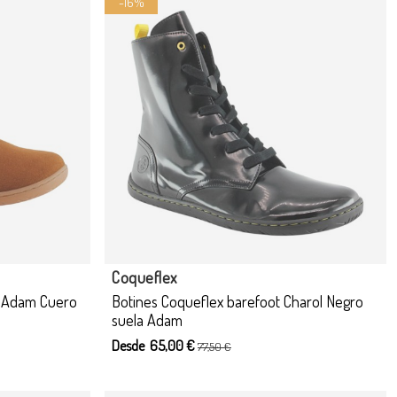
-16%
Coqueflex
a Adam Cuero
Botines Coqueflex barefoot Charol Negro
suela Adam
Desde 65,00 €
77,50 €