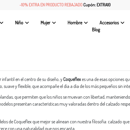
-10% EXTRA EN PRODUCTO REBAJADO
Cupón: EXTRA10
Niño
Mujer
Hombre
Accesorios
Blog
fantil en el centro de su diseño, y
Coqueflex
es una de esas opciones que
, suave y flexible, que acompañe el día a día de los más pequeños sin inter
 blandas, que permiten que los niños se muevan con libertad, manteniendo 
delos presentan características muy valoradas dentro del calzado respetu
os de Coqueflex que mejor se alinean con nuestra filosofía: calzado qu
 ofrece con una naturalidad que nos encanta.